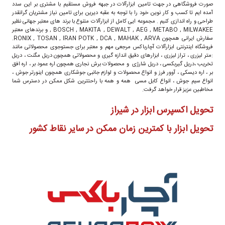
صورت فروشگاهی در جهت تامین ابزارآلات در جبهه فروش مستقیم با مشتری بر این سدد
آمده ایم تا کسب و کار نوین خود را با توجه به عقبه دیرین برای تامین نیاز مشتریان گرانقدر
طراحی و راه اندازی کنیم . مجموعه ایی کامل از ابزارآلات متنوع با برند های معتبر جهانی نظیر
BOSCH , MAKITA , DEWALT , AEG , METABO , MILWAKEE , و برندهای معتبر
سفارش ایرانی همچون RONIX , TOSAN , IRAN POTK , DCA , MAHAK , ARVA.
فروشگاه اینترنتی ابزارآلات آچارباکس مرجعی مهم و معتبر برای جستوجوی محصولاتی مانند
:متر لیزری ، تراز لیزری ، ابزارهای دقیق اندازه گیری و محصولاتی همچون دریل مگنت ، دریل
تخریب ،دریل گیربکسی ، دریل شارژی و محصولات برش نجاری همچون اره عمود بر ، اره افق
بر ، اره دیسکی ، آوور فرز و انواع محصولات و لوازم جانبی جوشکاری همچون اینورتر جوش ،
انواع سیم جوش ، انواع کابل مسی همه و همه با راحتترین شکل ممکن در دسترس شما
مخاطبین عزیز قرار خواهد گرفت.
تحویل اکسپرس ابزار در شیراز
تحویل ابزار با کمترین زمان ممکن در سایر نقاط کشور