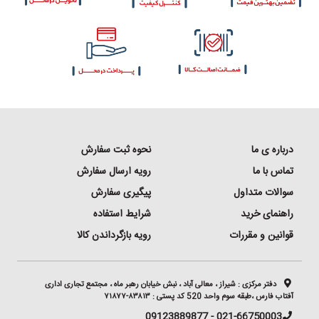
درباره ی ما
نحوه ثبت سفارش
تماس با ما
رویه ارسال سفارش
سوالات متداول
پیگیری سفارش
راهنمای خرید
شرایط استفاده
قوانین و مقررات
رویه بازگرداندن کالا
دفتر مرکزی :
شیراز ، معالی آباد ، نبش خیابان رهبر ماه ، مجتمع تجاری اداری
آفتاب فارس ،طبقه سوم واحد 520 کد پستی : ۸۳۸۱۳-۷۱۸۷۷
021-66750003 - 09123889877