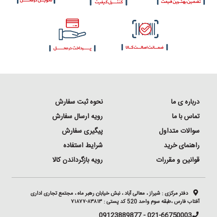
درباره ی ما
نحوه ثبت سفارش
تماس با ما
رویه ارسال سفارش
سوالات متداول
پیگیری سفارش
راهنمای خرید
شرایط استفاده
قوانین و مقررات
رویه بازگرداندن کالا
دفتر مرکزی :
شیراز ، معالی آباد ، نبش خیابان رهبر ماه ، مجتمع تجاری اداری
آفتاب فارس ،طبقه سوم واحد 520 کد پستی : ۸۳۸۱۳-۷۱۸۷۷
021-66750003 - 09123889877