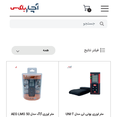
0
همه
فیلتر نتایج
متر لیزری یونی تی مدل UNI-T
متر لیزری آاِگ مدل AEG LMG 50