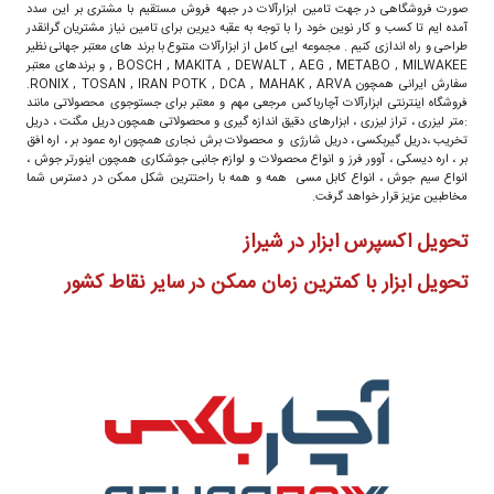
صورت فروشگاهی در جهت تامین ابزارآلات در جبهه فروش مستقیم با مشتری بر این سدد
آمده ایم تا کسب و کار نوین خود را با توجه به عقبه دیرین برای تامین نیاز مشتریان گرانقدر
طراحی و راه اندازی کنیم . مجموعه ایی کامل از ابزارآلات متنوع با برند های معتبر جهانی نظیر
BOSCH , MAKITA , DEWALT , AEG , METABO , MILWAKEE , و برندهای معتبر
سفارش ایرانی همچون RONIX , TOSAN , IRAN POTK , DCA , MAHAK , ARVA.
فروشگاه اینترنتی ابزارآلات آچارباکس مرجعی مهم و معتبر برای جستوجوی محصولاتی مانند
:متر لیزری ، تراز لیزری ، ابزارهای دقیق اندازه گیری و محصولاتی همچون دریل مگنت ، دریل
تخریب ،دریل گیربکسی ، دریل شارژی و محصولات برش نجاری همچون اره عمود بر ، اره افق
بر ، اره دیسکی ، آوور فرز و انواع محصولات و لوازم جانبی جوشکاری همچون اینورتر جوش ،
انواع سیم جوش ، انواع کابل مسی همه و همه با راحتترین شکل ممکن در دسترس شما
مخاطبین عزیز قرار خواهد گرفت.
تحویل اکسپرس ابزار در شیراز
تحویل ابزار با کمترین زمان ممکن در سایر نقاط کشور