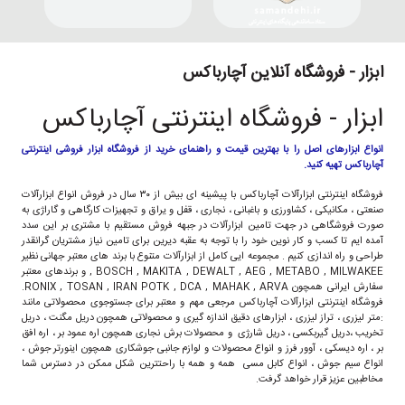
ابزار - فروشگاه آنلاین آچارباکس
ابزار - فروشگاه اینترنتی آچارباکس
انواع ابزارهای اصل را با بهترین قیمت و راهنمای خرید از فروشگاه ابزار فروشی اینترنتی
آچارباکس تهیه کنید.
فروشگاه اینترنتی ابزارآلات آچارباکس با پیشینه ای بیش از ۳۰ سال در فروش انواع ابزارآلات
صنعتی ، مکانیکی ، کشاورزی و باغبانی ، نجاری ، قفل و یراق و تجهیزات کارگاهی و گاراژی به
صورت فروشگاهی در جهت تامین ابزارآلات در جبهه فروش مستقیم با مشتری بر این سدد
آمده ایم تا کسب و کار نوین خود را با توجه به عقبه دیرین برای تامین نیاز مشتریان گرانقدر
طراحی و راه اندازی کنیم . مجموعه ایی کامل از ابزارآلات متنوع با برند های معتبر جهانی نظیر
BOSCH , MAKITA , DEWALT , AEG , METABO , MILWAKEE , و برندهای معتبر
سفارش ایرانی همچون RONIX , TOSAN , IRAN POTK , DCA , MAHAK , ARVA.
فروشگاه اینترنتی ابزارآلات آچارباکس مرجعی مهم و معتبر برای جستوجوی محصولاتی مانند
:متر لیزری ، تراز لیزری ، ابزارهای دقیق اندازه گیری و محصولاتی همچون دریل مگنت ، دریل
تخریب ،دریل گیربکسی ، دریل شارژی و محصولات برش نجاری همچون اره عمود بر ، اره افق
بر ، اره دیسکی ، آوور فرز و انواع محصولات و لوازم جانبی جوشکاری همچون اینورتر جوش ،
انواع سیم جوش ، انواع کابل مسی همه و همه با راحتترین شکل ممکن در دسترس شما
مخاطبین عزیز قرار خواهد گرفت.