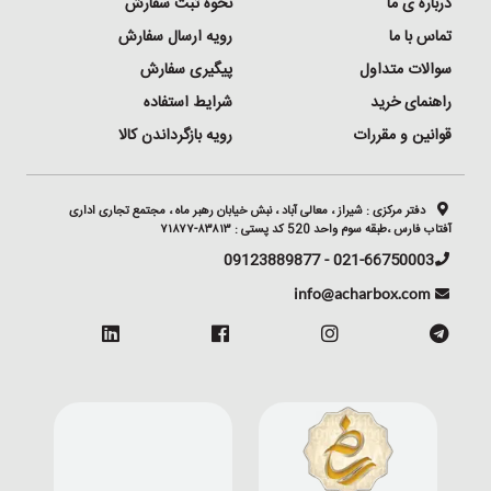
درباره ی ما
نحوه ثبت سفارش
تماس با ما
رویه ارسال سفارش
سوالات متداول
پیگیری سفارش
راهنمای خرید
شرایط استفاده
قوانین و مقررات
رویه بازگرداندن کالا
دفتر مرکزی :
شیراز ، معالی آباد ، نبش خیابان رهبر ماه ، مجتمع تجاری اداری
آفتاب فارس ،طبقه سوم واحد 520 کد پستی : ۸۳۸۱۳-۷۱۸۷۷
021-66750003 - 09123889877
info@acharbox.com