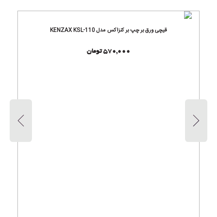
قیچی ورق بر چپ بر کنزاکس مدل KENZAX KSL-110
570,000 تومان