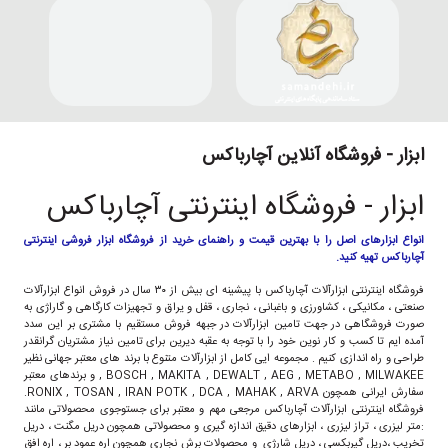
ابزار - فروشگاه آنلاین آچارباکس
ابزار - فروشگاه اینترنتی آچارباکس
انواع ابزارهای اصل را با بهترین قیمت و راهنمای خرید از فروشگاه ابزار فروشی اینترنتی
آچارباکس تهیه کنید.
فروشگاه اینترنتی ابزارآلات آچارباکس با پیشینه ای بیش از ۳۰ سال در فروش انواع ابزارآلات
صنعتی ، مکانیکی ، کشاورزی و باغبانی ، نجاری ، قفل و یراق و تجهیزات کارگاهی و گاراژی به
صورت فروشگاهی در جهت تامین ابزارآلات در جبهه فروش مستقیم با مشتری بر این سدد
آمده ایم تا کسب و کار نوین خود را با توجه به عقبه دیرین برای تامین نیاز مشتریان گرانقدر
طراحی و راه اندازی کنیم . مجموعه ایی کامل از ابزارآلات متنوع با برند های معتبر جهانی نظیر
BOSCH , MAKITA , DEWALT , AEG , METABO , MILWAKEE , و برندهای معتبر
سفارش ایرانی همچون RONIX , TOSAN , IRAN POTK , DCA , MAHAK , ARVA.
فروشگاه اینترنتی ابزارآلات آچارباکس مرجعی مهم و معتبر برای جستوجوی محصولاتی مانند
:متر لیزری ، تراز لیزری ، ابزارهای دقیق اندازه گیری و محصولاتی همچون دریل مگنت ، دریل
تخریب ،دریل گیربکسی ، دریل شارژی و محصولات برش نجاری همچون اره عمود بر ، اره افق